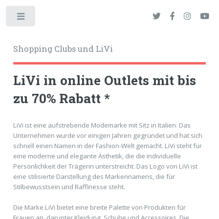
Toggle
Shopping Clubs und LiVi
LiVi in online Outlets mit bis
zu 70% Rabatt *
okies
LiVi ist eine aufstrebende Modemarke mit Sitz in Italien. Das
Unternehmen wurde vor einigen Jahren gegründet und hat sich
schnell einen Namen in der Fashion-Welt gemacht. LiVi steht für
eine moderne und elegante Ästhetik, die die individuelle
Persönlichkeit der Trägerin unterstreicht. Das Logo von LiVi ist
eine stilisierte Darstellung des Markennamens, die für
Stilbewusstsein und Raffinesse steht.
Die Marke LiVi bietet eine breite Palette von Produkten für
Frauen an, darunter Kleidung, Schuhe und Accessoires. Die