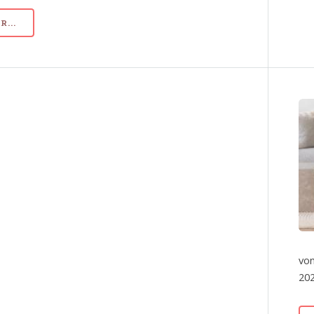
...
von
202