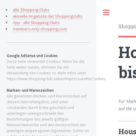
alle Shopping Clubs
Toggle
aktuelle Angebote der Shoppingclubs
App - alle Shopping Clubs
Shoppi
members-only-shopping.com
Ho
Google AdSense und Cookies
Diese Seite verwendet Cookies. Wenn Sie die
bi
Seite weiter nutzen, stimmen Sie der
Verwendung von Cookies zu. Mehr Infos unter
https://www.shoppingclub.online/impressum#toCookies
Marken- und Warenzeichen
Alle genannten Marken- und Warenzeichen auf
Für Mark
diesem Internetangebot, sind unter
Umständen durch Dritte geschützt und
auf die 
unterliegen uneingeschränkt den
Bestimmungen des jeweils gültigen
Kennzeichenrechts und den Besitzrechten der
Hous
jeweiligen eingetragenen Eigentümer. Daher ist