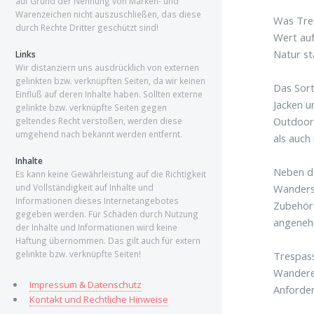
auf Grund der Nennung von Marken- und
Warenzeichen nicht auszuschließen, das diese
Was Tres
durch Rechte Dritter geschützt sind!
Wert auf
Natur st
Links
Wir distanziern uns ausdrücklich von externen
gelinkten bzw. verknüpften Seiten, da wir keinen
Das Sort
Einfluß auf deren Inhalte haben. Sollten externe
Jacken u
gelinkte bzw. verknüpfte Seiten gegen
Outdoor-
geltendes Recht verstoßen, werden diese
umgehend nach bekannt werden entfernt.
als auch
Inhalte
Neben de
Es kann keine Gewährleistung auf die Richtigkeit
Wanderst
und Vollständigkeit auf Inhalte und
Informationen dieses Internetangebotes
Zubehör 
gegeben werden. Für Schäden durch Nutzung
angeneh
der Inhalte und Informationen wird keine
Haftung übernommen. Das gilt auch für extern
gelinkte bzw. verknüpfte Seiten!
Trespass
Wanderer
Impressum & Datenschutz
Anforde
Kontakt und Rechtliche Hinweise