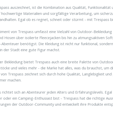
pass auszeichnet, ist die Kombination aus Qualität, Funktionalität
 hochwertige Materialien und sorgfältige Verarbeitung, um sicherz
andhalten. Egal ob es regnet, schneit oder stürmt - mit Trespass b
iment von Trespass umfasst eine Vielzahl von Outdoor-Bekleidung f
nd Hosen über isolierte Fleecejacken bis hin zu atmungsaktiven Softsh
Abenteuer benötigst. Die Kleidung ist nicht nur funktional, sonder
 in der Stadt eine gute Figur machst.
r Bekleidung bietet Trespass auch eine breite Palette von Outdoor
öcke und vieles mehr - die Marke hat alles, was du brauchst, um d
von Trespass zeichnet sich durch hohe Qualität, Langlebigkeit und 
mer machen.
 richtet sich an Abenteurer jeden Alters und Erfahrungslevels. Egal
 oder ein Camping-Enthusiast bist - Trespass hat die richtige Ausr
rungen der Outdoor-Community und entwickelt ihre Produkte ents