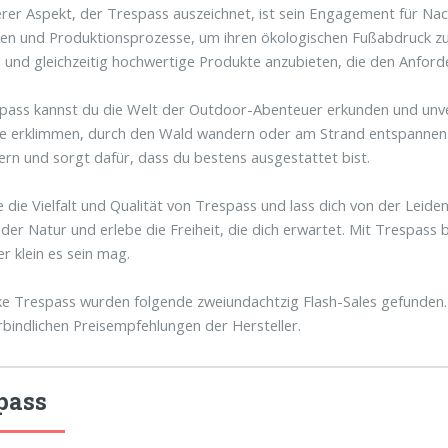
erer Aspekt, der Trespass auszeichnet, ist sein Engagement für Nac
ien und Produktionsprozesse, um ihren ökologischen Fußabdruck zu 
 und gleichzeitig hochwertige Produkte anzubieten, die den Anfo
pass kannst du die Welt der Outdoor-Abenteuer erkunden und unve
e erklimmen, durch den Wald wandern oder am Strand entspannen m
rn und sorgt dafür, dass du bestens ausgestattet bist.
 die Vielfalt und Qualität von Trespass und lass dich von der Leide
 der Natur und erlebe die Freiheit, die dich erwartet. Mit Trespass 
r klein es sein mag.
e Trespass wurden folgende zweiundachtzig Flash-Sales gefunden. 
rbindlichen Preisempfehlungen der Hersteller.
pass