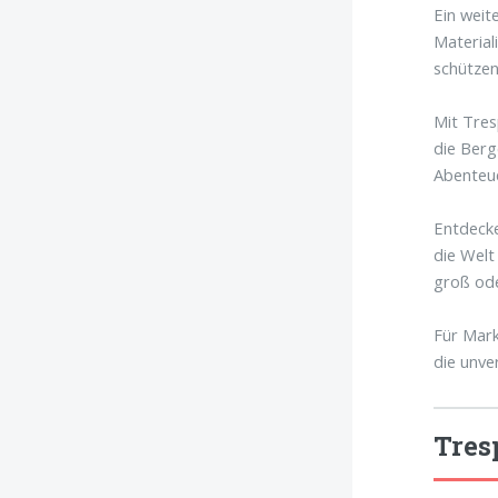
Ein weit
Material
schützen
Mit Tres
die Berg
Abenteue
Entdecke
die Welt
groß ode
Für Mark
die unve
Tres