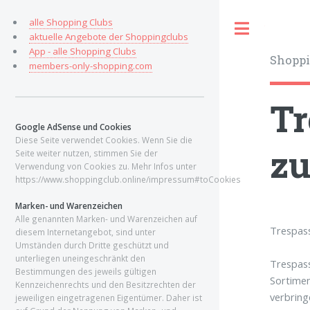
alle Shopping Clubs
Toggle
aktuelle Angebote der Shoppingclubs
App - alle Shopping Clubs
Shoppi
members-only-shopping.com
Tr
Google AdSense und Cookies
Diese Seite verwendet Cookies. Wenn Sie die
zu
Seite weiter nutzen, stimmen Sie der
Verwendung von Cookies zu. Mehr Infos unter
https://www.shoppingclub.online/impressum#toCookies
Marken- und Warenzeichen
Alle genannten Marken- und Warenzeichen auf
Trespas
diesem Internetangebot, sind unter
Umständen durch Dritte geschützt und
unterliegen uneingeschränkt den
Trespass
Bestimmungen des jeweils gültigen
Sortimen
Kennzeichenrechts und den Besitzrechten der
verbring
jeweiligen eingetragenen Eigentümer. Daher ist