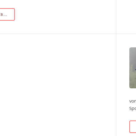
...
von
Spo