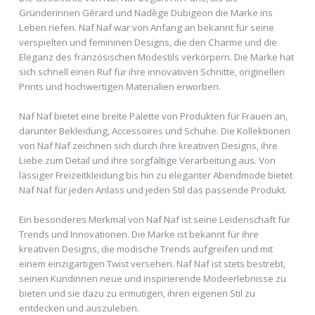
Gründerinnen Gérard und Nadège Dubigeon die Marke ins
Leben riefen. Naf Naf war von Anfang an bekannt für seine
verspielten und femininen Designs, die den Charme und die
Eleganz des französischen Modestils verkörpern. Die Marke hat
sich schnell einen Ruf für ihre innovativen Schnitte, originellen
Prints und hochwertigen Materialien erworben.
Naf Naf bietet eine breite Palette von Produkten für Frauen an,
darunter Bekleidung, Accessoires und Schuhe. Die Kollektionen
von Naf Naf zeichnen sich durch ihre kreativen Designs, ihre
Liebe zum Detail und ihre sorgfältige Verarbeitung aus. Von
lässiger Freizeitkleidung bis hin zu eleganter Abendmode bietet
Naf Naf für jeden Anlass und jeden Stil das passende Produkt.
Ein besonderes Merkmal von Naf Naf ist seine Leidenschaft für
Trends und Innovationen. Die Marke ist bekannt für ihre
kreativen Designs, die modische Trends aufgreifen und mit
einem einzigartigen Twist versehen. Naf Naf ist stets bestrebt,
seinen Kundinnen neue und inspirierende Modeerlebnisse zu
bieten und sie dazu zu ermutigen, ihren eigenen Stil zu
entdecken und auszuleben.