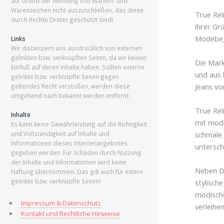
auf Grund der Nennung von Marken- und
Warenzeichen nicht auszuschließen, das diese
True Rel
durch Rechte Dritter geschützt sind!
ihrer Gr
Modebege
Links
Wir distanziern uns ausdrücklich von externen
gelinkten bzw. verknüpften Seiten, da wir keinen
Die Mark
Einfluß auf deren Inhalte haben. Sollten externe
und aus 
gelinkte bzw. verknüpfte Seiten gegen
Jeans vo
geltendes Recht verstoßen, werden diese
umgehend nach bekannt werden entfernt.
True Rel
Inhalte
mit mode
Es kann keine Gewährleistung auf die Richtigkeit
schmale 
und Vollständigkeit auf Inhalte und
Informationen dieses Internetangebotes
untersch
gegeben werden. Für Schäden durch Nutzung
der Inhalte und Informationen wird keine
Neben De
Haftung übernommen. Das gilt auch für extern
gelinkte bzw. verknüpfte Seiten!
stylisch
modische
Impressum & Datenschutz
verleihen
Kontakt und Rechtliche Hinweise