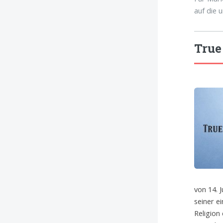
auf die 
True
von 14. J
seiner e
Religion