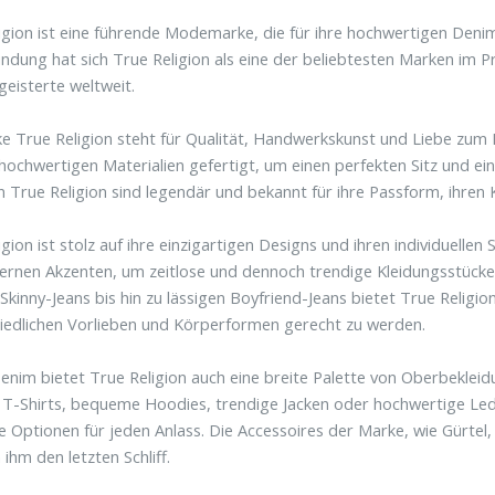
igion ist eine führende Modemarke, die für ihre hochwertigen Denim-
ündung hat sich True Religion als eine der beliebtesten Marken i
isterte weltweit.
e True Religion steht für Qualität, Handwerkskunst und Liebe zum D
hochwertigen Materialien gefertigt, um einen perfekten Sitz und e
n True Religion sind legendär und bekannt für ihre Passform, ihren 
igion ist stolz auf ihre einzigartigen Designs und ihren individuelle
rnen Akzenten, um zeitlose und dennoch trendige Kleidungsstücke 
Skinny-Jeans bis hin zu lässigen Boyfriend-Jeans bietet True Religion
iedlichen Vorlieben und Körperformen gerecht zu werden.
nim bietet True Religion auch eine breite Palette von Oberbekleid
e T-Shirts, bequeme Hoodies, trendige Jacken oder hochwertige Lede
 Optionen für jeden Anlass. Die Accessoires der Marke, wie Gürte
 ihm den letzten Schliff.