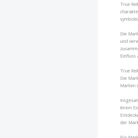
True Rel
charakte
symbolis
Die Mark
und verw
zusammen
Einfluss
True Rel
Die Mark
Marken 
Insgesam
ihrem En
Entdecke
der Mar
Für Mark