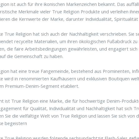
igion ist auch für ihre ikonischen Markenzeichen bekannt. Das auff
ristische Merkmale vieler True Religion Produkte und verleihen ih
ieren die Kernwerte der Marke, darunter Individualität, Spiritualität
e True Religion hat sich auch der Nachhaltigkeit verschrieben. Sie 
endet recycelte Materialien, um ihren ökologischen Fußabdruck zu m
, die faire Arbeitsbedingungen gewährleisten, und engagiert sich 
 auf die Gemeinschaft zu haben.
igion hat eine treue Fangemeinde, bestehend aus Prominenten, Inf
e wird in renommierten Kaufhäusern und exklusiven Boutiquen welt
im Premium-Denim-Segment etabliert.
t ist True Religion eine Marke, die für hochwertige Denim-Produkte,
gagement für Qualität, Individualität und Nachhaltigkeit hat sich Tr
n Sie die vielfältige Welt von True Religion und lassen Sie sich von 
ke begeistern
e True Religion wurden folgende sechsundachtzig Flash-Sales gefu