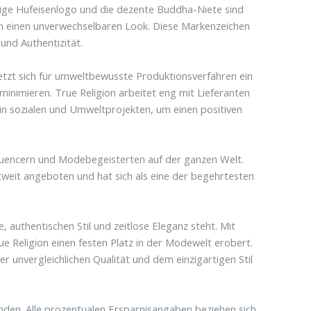
ällige Hufeisenlogo und die dezente Buddha-Niete sind
nen einen unverwechselbaren Look. Diese Markenzeichen
 und Authentizität.
setzt sich für umweltbewusste Produktionsverfahren ein
inimieren. True Religion arbeitet eng mit Lieferanten
in sozialen und Umweltprojekten, um einen positiven
luencern und Modebegeisterten auf der ganzen Welt.
weit angeboten und hat sich als eine der begehrtesten
 authentischen Stil und zeitlose Eleganz steht. Mit
ue Religion einen festen Platz in der Modewelt erobert.
der unvergleichlichen Qualität und dem einzigartigen Stil
nden. Alle prozentualen Ersparnisangaben beziehen sich