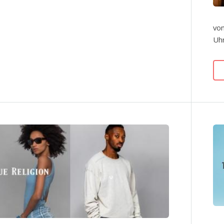
von
Uhr