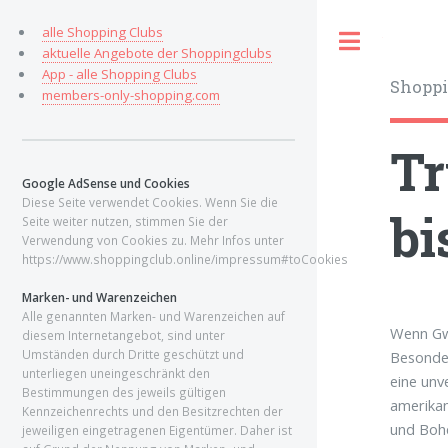
alle Shopping Clubs
Toggle
aktuelle Angebote der Shoppingclubs
App - alle Shopping Clubs
Shoppi
members-only-shopping.com
Tr
Google AdSense und Cookies
Diese Seite verwendet Cookies. Wenn Sie die
bi
Seite weiter nutzen, stimmen Sie der
Verwendung von Cookies zu. Mehr Infos unter
https://www.shoppingclub.online/impressum#toCookies
Marken- und Warenzeichen
Alle genannten Marken- und Warenzeichen auf
Wenn Gwe
diesem Internetangebot, sind unter
Umständen durch Dritte geschützt und
Besonder
unterliegen uneingeschränkt den
eine unv
Bestimmungen des jeweils gültigen
amerikan
Kennzeichenrechts und den Besitzrechten der
und Boh
jeweiligen eingetragenen Eigentümer. Daher ist