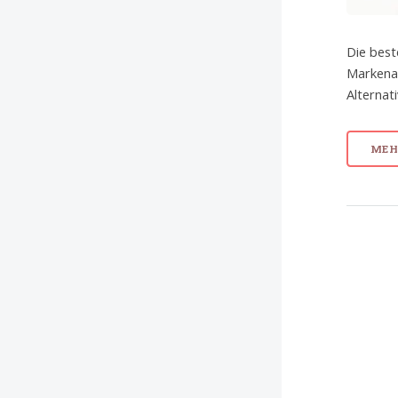
Die best
Markenar
Alternat
MEHR