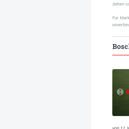
ziehen so
Für Mark
unverbin
Bosc
von 12. J