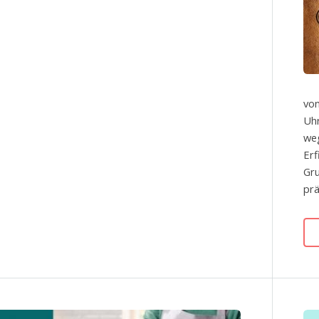
von
Uhr
we
Erf
Gru
prä