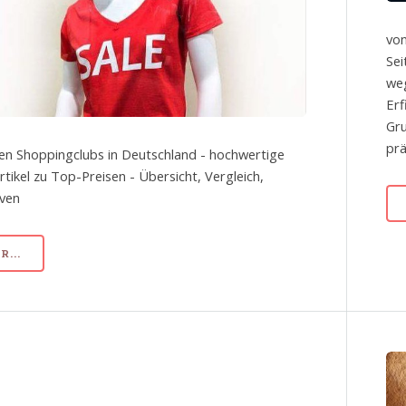
von
Sei
we
Erf
Gru
prä
en Shoppingclubs in Deutschland - hochwertige
tikel zu Top-Preisen - Übersicht, Vergleich,
iven
...