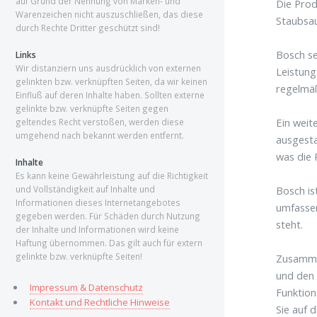
auf Grund der Nennung von Marken- und
Die Pro
Warenzeichen nicht auszuschließen, das diese
Staubsau
durch Rechte Dritter geschützt sind!
Bosch se
Links
Wir distanziern uns ausdrücklich von externen
Leistung
gelinkten bzw. verknüpften Seiten, da wir keinen
regelmäß
Einfluß auf deren Inhalte haben. Sollten externe
gelinkte bzw. verknüpfte Seiten gegen
Ein weit
geltendes Recht verstoßen, werden diese
umgehend nach bekannt werden entfernt.
ausgesta
was die 
Inhalte
Es kann keine Gewährleistung auf die Richtigkeit
Bosch is
und Vollständigkeit auf Inhalte und
Informationen dieses Internetangebotes
umfassen
gegeben werden. Für Schäden durch Nutzung
steht.
der Inhalte und Informationen wird keine
Haftung übernommen. Das gilt auch für extern
gelinkte bzw. verknüpfte Seiten!
Zusammen
und den 
Impressum & Datenschutz
Funktion
Kontakt und Rechtliche Hinweise
Sie auf 