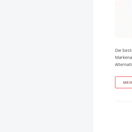
Die best
Markenar
Alternat
MEHR