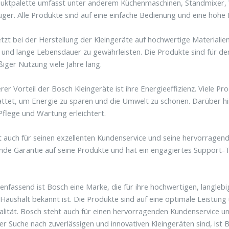
duktpalette umfasst unter anderem Küchenmaschinen, Standmixer,
ger. Alle Produkte sind auf eine einfache Bedienung und eine hohe F
tzt bei der Herstellung der Kleingeräte auf hochwertige Materialie
 und lange Lebensdauer zu gewährleisten. Die Produkte sind für de
iger Nutzung viele Jahre lang.
erer Vorteil der Bosch Kleingeräte ist ihre Energieeffizienz. Viele 
ttet, um Energie zu sparen und die Umwelt zu schonen. Darüber hin
Pflege und Wartung erleichtert.
t auch für seinen exzellenten Kundenservice und seine hervorrage
de Garantie auf seine Produkte und hat ein engagiertes Support
fassend ist Bosch eine Marke, die für ihre hochwertigen, langlebi
Haushalt bekannt ist. Die Produkte sind auf eine optimale Leistung
alität. Bosch steht auch für einen hervorragenden Kundenservice 
der Suche nach zuverlässigen und innovativen Kleingeräten sind, ist B