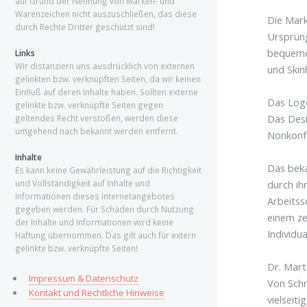
auf Grund der Nennung von Marken- und
Warenzeichen nicht auszuschließen, das diese
Die Mark
durch Rechte Dritter geschützt sind!
Ursprüng
bequeme 
Links
Wir distanziern uns ausdrücklich von externen
und Ski
gelinkten bzw. verknüpften Seiten, da wir keinen
Einfluß auf deren Inhalte haben. Sollten externe
Das Logo
gelinkte bzw. verknüpfte Seiten gegen
Das Desi
geltendes Recht verstoßen, werden diese
umgehend nach bekannt werden entfernt.
Nonkonf
Inhalte
Das beka
Es kann keine Gewährleistung auf die Richtigkeit
durch ih
und Vollständigkeit auf Inhalte und
Informationen dieses Internetangebotes
Arbeitss
gegeben werden. Für Schäden durch Nutzung
einem ze
der Inhalte und Informationen wird keine
Individua
Haftung übernommen. Das gilt auch für extern
gelinkte bzw. verknüpfte Seiten!
Dr. Mart
Impressum & Datenschutz
Von Schn
Kontakt und Rechtliche Hinweise
vielseit