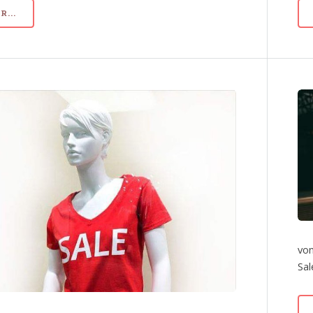
...
von
Sal