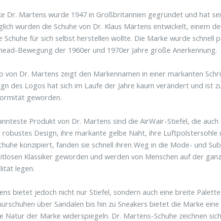
e Dr. Martens wurde 1947 in Großbritannien gegründet und hat seit
lich wurden die Schuhe von Dr. Klaus Märtens entwickelt, einem d
Schuhe für sich selbst herstellen wollte. Die Marke wurde schnell p
nhead-Bewegung der 1960er und 1970er Jahre große Anerkennung.
 von Dr. Martens zeigt den Markennamen in einer markanten Schrift
gn des Logos hat sich im Laufe der Jahre kaum verändert und ist zu
ormität geworden.
nnteste Produkt von Dr. Martens sind die AirWair-Stiefel, die auch a
r robustes Design, ihre markante gelbe Naht, ihre Luftpolstersohle u
chuhe konzipiert, fanden sie schnell ihren Weg in die Mode- und Sub
itlosen Klassiker geworden und werden von Menschen auf der ganze
lität legen.
ens bietet jedoch nicht nur Stiefel, sondern auch eine breite Palett
ürschuhen über Sandalen bis hin zu Sneakers bietet die Marke eine V
ige Natur der Marke widerspiegeln. Dr. Martens-Schuhe zeichnen sich