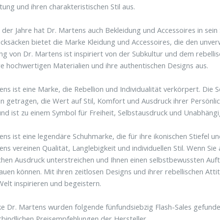
tung und ihren charakteristischen Stil aus.
 der Jahre hat Dr. Martens auch Bekleidung und Accessoires in sei
ucksäcken bietet die Marke Kleidung und Accessoires, die den unver
ng von Dr. Martens ist inspiriert von der Subkultur und dem rebelli
re hochwertigen Materialien und ihre authentischen Designs aus.
ens ist eine Marke, die Rebellion und Individualität verkörpert. D
 getragen, die Wert auf Stil, Komfort und Ausdruck ihrer Persönlic
und ist zu einem Symbol für Freiheit, Selbstausdruck und Unabhäng
ens ist eine legendäre Schuhmarke, die für ihre ikonischen Stiefel un
ens vereinen Qualität, Langlebigkeit und individuellen Stil. Wenn Si
chen Ausdruck unterstreichen und Ihnen einen selbstbewussten Auftr
rauen können. Mit ihren zeitlosen Designs und ihrer rebellischen At
elt inspirieren und begeistern.
e Dr. Martens wurden folgende fünfundsiebzig Flash-Sales gefunden
rbindlichen Preisempfehlungen der Hersteller.