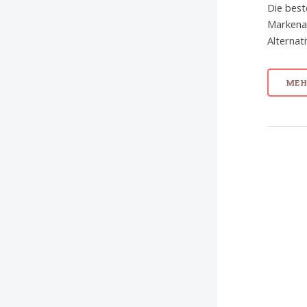
Die best
Markenar
Alternat
MEHR