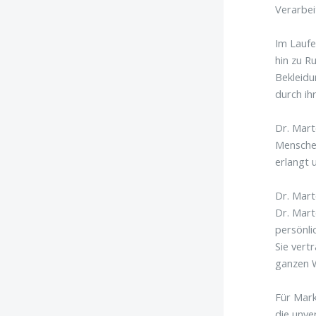
Verarbei
Im Laufe
hin zu R
Bekleidu
durch ih
Dr. Mart
Menschen
erlangt 
Dr. Mart
Dr. Mart
persönli
Sie vert
ganzen W
Für Mark
die unve