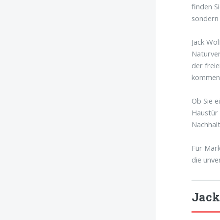
finden S
sondern 
Jack Wol
Naturver
der frei
kommend
Ob Sie e
Haustür 
Nachhalt
Für Mark
die unve
Jack