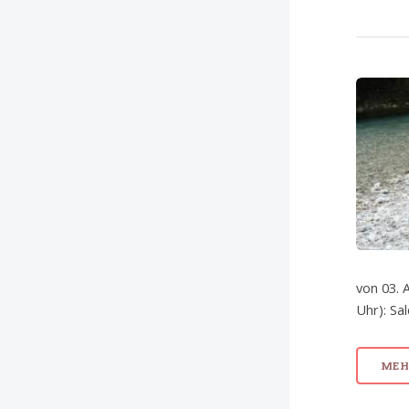
von 03. 
Uhr): Sa
MEHR