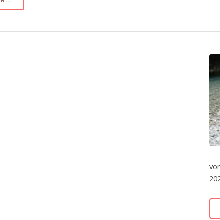
...
von
202