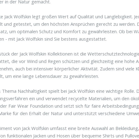
r in der Natur gemacht.
e Jack Wolfskin legt großen Wert auf Qualität und Langlebigkeit. J
lt und getestet, um den höchsten Ansprüchen gerecht zu werden. 
atz, um optimalen Schutz und Komfort zu gewährleisten. Ob bei 
ten - mit Jack Wolfskin sind Sie bestens ausgestattet.
stück der Jack Wolfskin Kollektionen ist die Wetterschutztechnolog
ttet, die vor Wind und Regen schützen und gleichzeitig eine hohe A
nehm, auch bei intensiver körperlicher Aktivität. Zudem sind viel
t, um eine lange Lebensdauer zu gewährleisten.
 Thema Nachhaltigkeit spielt bei Jack Wolfskin eine wichtige Rolle.
ungsverfahren ein und verwendet recycelte Materialien, um den ökol
 der Fair Wear Foundation und setzt sich für faire Arbeitsbedingun
 Marke für den Erhalt der Natur und unterstützt verschiedene Umwe
iment von Jack Wolfskin umfasst eine breite Auswahl an Bekleidun
Von funktionalen Jacken und Hosen über bequeme Shirts und Pullover