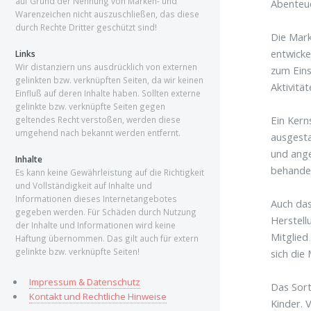
auf Grund der Nennung von Marken- und
Abenteue
Warenzeichen nicht auszuschließen, das diese
durch Rechte Dritter geschützt sind!
Die Mark
entwicke
Links
Wir distanziern uns ausdrücklich von externen
zum Eins
gelinkten bzw. verknüpften Seiten, da wir keinen
Aktivitä
Einfluß auf deren Inhalte haben. Sollten externe
gelinkte bzw. verknüpfte Seiten gegen
Ein Kern
geltendes Recht verstoßen, werden diese
umgehend nach bekannt werden entfernt.
ausgesta
und ange
Inhalte
behandel
Es kann keine Gewährleistung auf die Richtigkeit
und Vollständigkeit auf Inhalte und
Informationen dieses Internetangebotes
Auch das
gegeben werden. Für Schäden durch Nutzung
Herstell
der Inhalte und Informationen wird keine
Mitglied
Haftung übernommen. Das gilt auch für extern
gelinkte bzw. verknüpfte Seiten!
sich die
Impressum & Datenschutz
Das Sort
Kontakt und Rechtliche Hinweise
Kinder. 