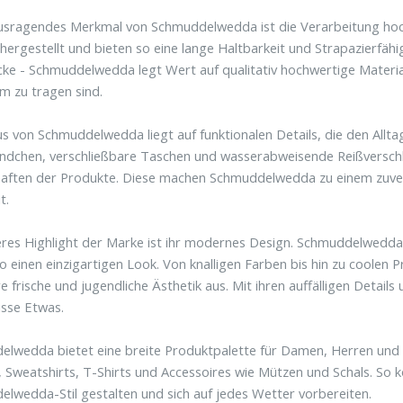
usragendes Merkmal von Schmuddelwedda ist die Verarbeitung hoc
 hergestellt und bieten so eine lange Haltbarkeit und Strapazierfähi
cke - Schmuddelwedda legt Wert auf qualitativ hochwertige Material
 zu tragen sind.
s von Schmuddelwedda liegt auf funktionalen Details, die den Alltag
dchen, verschließbare Taschen und wasserabweisende Reißverschlüs
aften der Produkte. Diese machen Schmuddelwedda zu einem zuverl
t.
eres Highlight der Marke ist ihr modernes Design. Schmuddelwedda
so einen einzigartigen Look. Von knalligen Farben bis hin zu coolen
e frische und jugendliche Ästhetik aus. Mit ihren auffälligen Details
sse Etwas.
lwedda bietet eine breite Produktpalette für Damen, Herren und 
 Sweatshirts, T-Shirts und Accessoires wie Mützen und Schals. So k
lwedda-Stil gestalten und sich auf jedes Wetter vorbereiten.