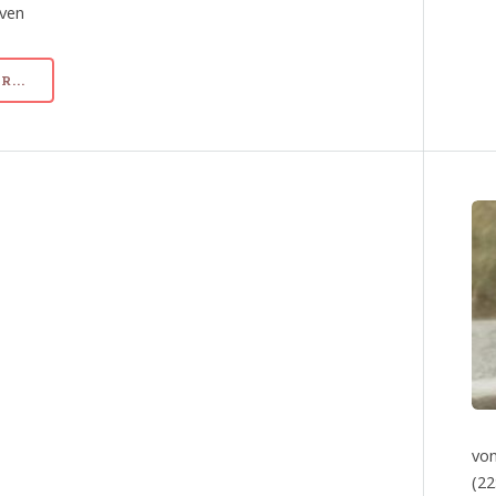
iven
...
von
(22