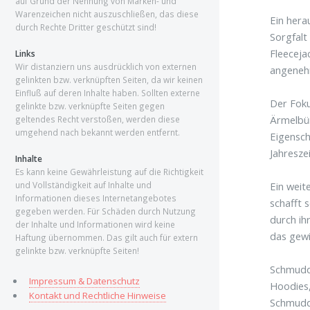
auf Grund der Nennung von Marken- und
Warenzeichen nicht auszuschließen, das diese
Ein hera
durch Rechte Dritter geschützt sind!
Sorgfalt
Fleeceja
Links
Wir distanziern uns ausdrücklich von externen
angenehm
gelinkten bzw. verknüpften Seiten, da wir keinen
Einfluß auf deren Inhalte haben. Sollten externe
Der Foku
gelinkte bzw. verknüpfte Seiten gegen
Ärmelbün
geltendes Recht verstoßen, werden diese
umgehend nach bekannt werden entfernt.
Eigensch
Jahreszei
Inhalte
Es kann keine Gewährleistung auf die Richtigkeit
Ein weit
und Vollständigkeit auf Inhalte und
Informationen dieses Internetangebotes
schafft 
gegeben werden. Für Schäden durch Nutzung
durch ihr
der Inhalte und Informationen wird keine
das gewi
Haftung übernommen. Das gilt auch für extern
gelinkte bzw. verknüpfte Seiten!
Schmudde
Impressum & Datenschutz
Hoodies,
Kontakt und Rechtliche Hinweise
Schmudde