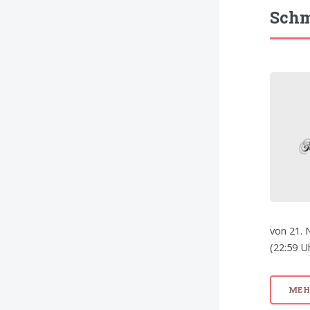
Sch
von 21. 
(22:59 U
MEHR