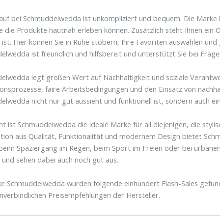
auf bei Schmuddelwedda ist unkompliziert und bequem. Die Marke b
e die Produkte hautnah erleben können. Zusätzlich steht Ihnen ein
 ist. Hier können Sie in Ruhe stöbern, Ihre Favoriten auswählen und
lwedda ist freundlich und hilfsbereit und unterstützt Sie bei Frage
lwedda legt großen Wert auf Nachhaltigkeit und soziale Verantwor
onsprozesse, faire Arbeitsbedingungen und den Einsatz von nachhalt
lwedda nicht nur gut aussieht und funktionell ist, sondern auch ein
t ist Schmuddelwedda die ideale Marke für all diejenigen, die styli
ion aus Qualität, Funktionalität und modernem Design bietet Sch
beim Spaziergang im Regen, beim Sport im Freien oder bei urbane
 und sehen dabei auch noch gut aus.
e Schmuddelwedda wurden folgende einhundert Flash-Sales gefunde
unverbindlichen Preisempfehlungen der Hersteller.