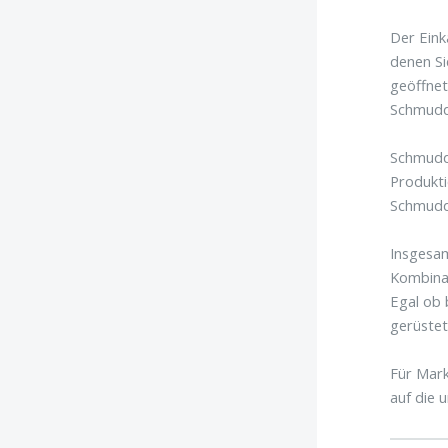
Der Eink
denen Si
geöffnet
Schmudde
Schmudde
Produkti
Schmudde
Insgesam
Kombinat
Egal ob 
gerüstet
Für Mark
auf die 