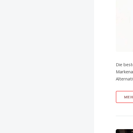
Die best
Markenar
Alternat
MEHR