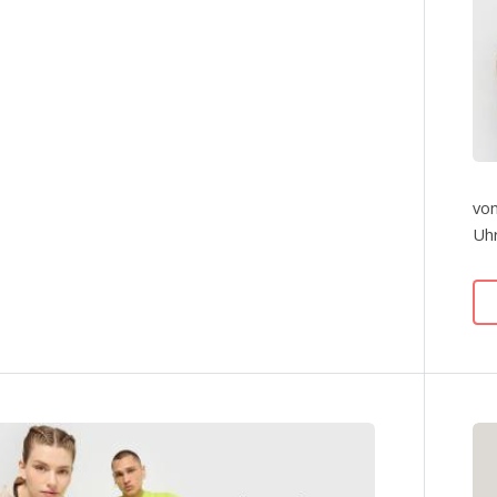
von
Uhr