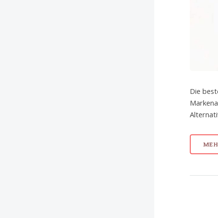
Die best
Markenar
Alternat
MEHR