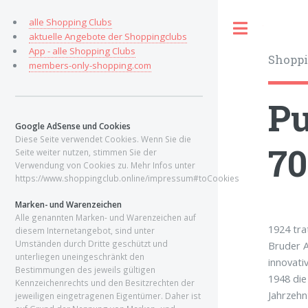
alle Shopping Clubs
Toggle
aktuelle Angebote der Shoppingclubs
App - alle Shopping Clubs
Shoppi
members-only-shopping.com
Pu
Google AdSense und Cookies
Diese Seite verwendet Cookies. Wenn Sie die
70
Seite weiter nutzen, stimmen Sie der
Verwendung von Cookies zu. Mehr Infos unter
https://www.shoppingclub.online/impressum#toCookies
Marken- und Warenzeichen
Alle genannten Marken- und Warenzeichen auf
1924 tra
diesem Internetangebot, sind unter
Umständen durch Dritte geschützt und
Bruder A
unterliegen uneingeschränkt den
innovati
Bestimmungen des jeweils gültigen
1948 die
Kennzeichenrechts und den Besitzrechten der
Jahrzehn
jeweiligen eingetragenen Eigentümer. Daher ist