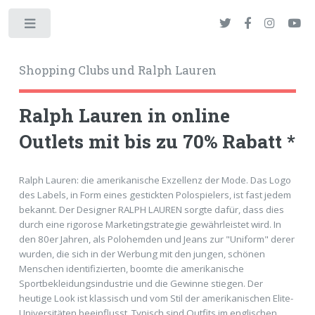
Toggle
Shopping Clubs und Ralph Lauren
Ralph Lauren in online
Outlets mit bis zu 70% Rabatt *
okies
Ralph Lauren: die amerikanische Exzellenz der Mode. Das Logo
des Labels, in Form eines gestickten Polospielers, ist fast jedem
bekannt. Der Designer RALPH LAUREN sorgte dafür, dass dies
durch eine rigorose Marketingstrategie gewährleistet wird. In
den 80er Jahren, als Polohemden und Jeans zur "Uniform" derer
wurden, die sich in der Werbung mit den jungen, schönen
Menschen identifizierten, boomte die amerikanische
Sportbekleidungsindustrie und die Gewinne stiegen. Der
heutige Look ist klassisch und vom Stil der amerikanischen Elite-
Universitäten beeinflusst. Typisch sind Outfits im englischen