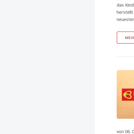
das Kind
herstell
neuesten
MEHR
von 06. 