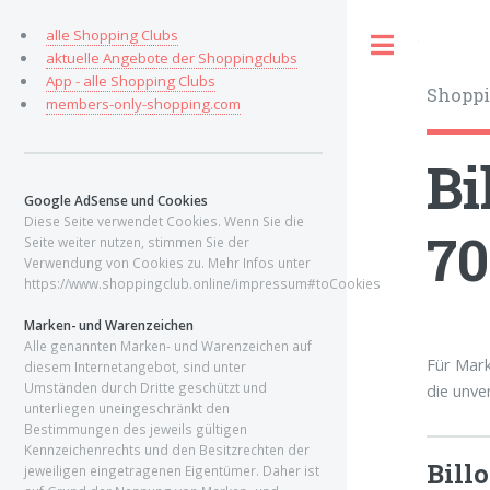
alle Shopping Clubs
Toggle
aktuelle Angebote der Shoppingclubs
App - alle Shopping Clubs
Shoppi
members-only-shopping.com
Bi
Google AdSense und Cookies
Diese Seite verwendet Cookies. Wenn Sie die
70
Seite weiter nutzen, stimmen Sie der
Verwendung von Cookies zu. Mehr Infos unter
https://www.shoppingclub.online/impressum#toCookies
Marken- und Warenzeichen
Alle genannten Marken- und Warenzeichen auf
Für Mark
diesem Internetangebot, sind unter
Umständen durch Dritte geschützt und
die unve
unterliegen uneingeschränkt den
Bestimmungen des jeweils gültigen
Kennzeichenrechts und den Besitzrechten der
Bill
jeweiligen eingetragenen Eigentümer. Daher ist