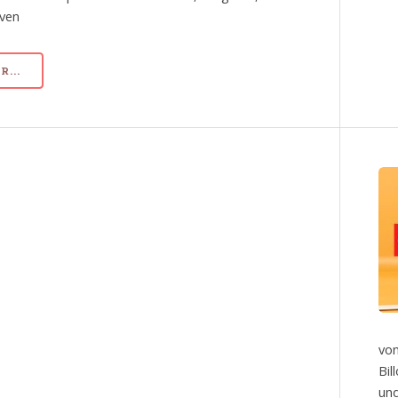
iven
...
von
Bil
und