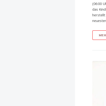
(06:00 U
das Kind
herstell
neuesten
MEHR