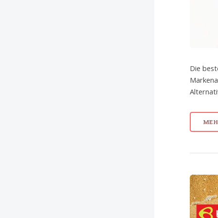
Die best
Markenar
Alternat
MEHR